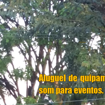
Verosfobia
Aluguel de quipa
som para eventos.