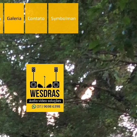
m
Galeria
Contato
Symbolman